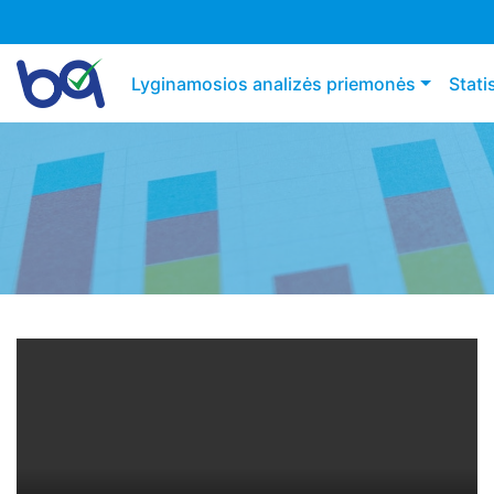
Main navigation
Lyginamosios analizės priemonės
Stati