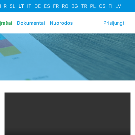
HR
SL
LT
IT
DE
ES
FR
RO
BG
TR
PL
CS
FI
LV
User a
įrašai
Dokumentai
Nuorodos
Prisijungti