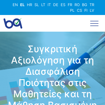
Παράκαμψη
EN
EL
HR
SL
LT
IT
DE
ES
FR
RO
BG
TR
προς
PL
CS
FI
LV
το
κυρίως
περιεχόμενο
Συγκριτική
Αξιολόγηση για τη
Διασφάλιση
Ποιότητας στις
Μαθητείες και τη