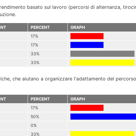
ndimento basato sul lavoro (percorsi di alternanza, tirocin
ruzione.
NT
PERCENT
GRAPH
17%
17%
33%
33%
iche, che aiutano a organizzare l'adattamento del percorso
NT
PERCENT
GRAPH
17%
50%
0%
33%