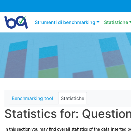
Main navigation
Strumenti di benchmarking
Statistiche
Benchmarking tool
Statistiche
Statistics for: Questi
In this section you may find overall statistics of the data inserte