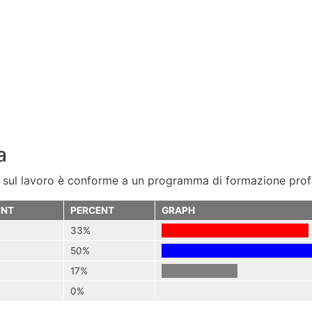
a
 sul lavoro è conforme a un programma di formazione prof
NT
PERCENT
GRAPH
33%
50%
17%
0%