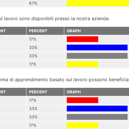
67%
ul lavoro sono disponibili presso la nostra azienda.
NT
PERCENT
GRAPH
17%
33%
33%
17%
mma di apprendimento basato sul lavoro possono beneficiare
NT
PERCENT
GRAPH
17%
33%
33%
17%