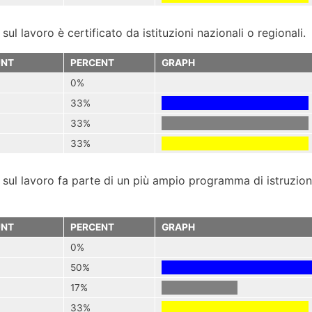
 lavoro è certificato da istituzioni nazionali o regionali.
NT
PERCENT
GRAPH
0%
33%
33%
33%
ul lavoro fa parte di un più ampio programma di istruzion
NT
PERCENT
GRAPH
0%
50%
17%
33%