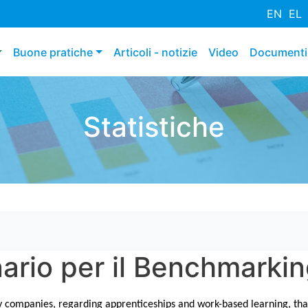
Salta
EN
EL
al
contenuto
Buone pratiche
Articoli - notizie
Video
Documenti
principale
Statistiche
onario per il Benchmarki
d by companies, regarding apprenticeships and work-based learning, tha