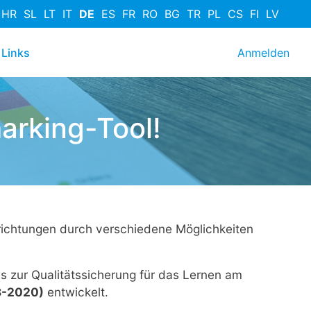
HR
SL
LT
IT
DE
ES
FR
RO
BG
TR
PL
CS
FI
LV
User ac
Links
Anmelden
rking-Tool!
nrichtungen durch verschiedene Möglichkeiten
s zur Qualitätssicherung für das Lernen am
8-2020)
entwickelt.